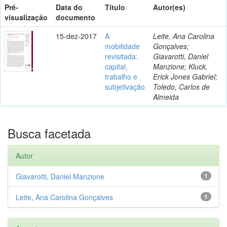
Pré-
Data do
Título
Autor(es)
visualização
documento
15-dez-2017
A
Leite, Ana Carolina
mobilidade
Gonçalves;
revisitada:
Giavarotti, Daniel
capital,
Manzione; Kluck,
trabalho e
Erick Jones Gabriel;
subjetivação
Toledo, Carlos de
Almeida
Busca facetada
Autor
Giavarotti, Daniel Manzione
1
Leite, Ana Carolina Gonçalves
1