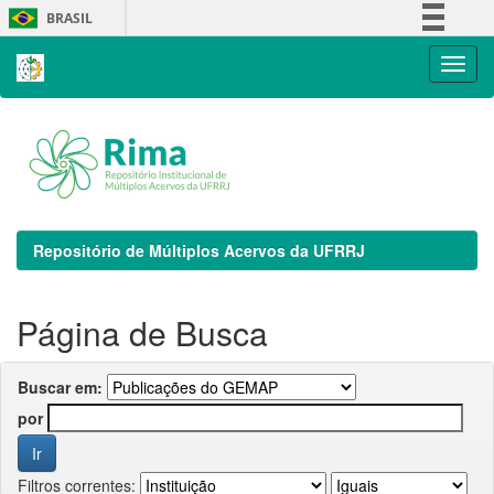
Skip
BRASIL
navigation
Simplifique!
Comunica BR
Participe
Acesso à informação
Legislação
Canais
Repositório de Múltiplos Acervos da UFRRJ
Página de Busca
Buscar em:
por
Filtros correntes: