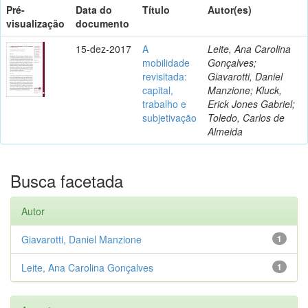
Pré-
Data do
Título
Autor(es)
visualização
documento
15-dez-2017
A
Leite, Ana Carolina
mobilidade
Gonçalves;
revisitada:
Giavarotti, Daniel
capital,
Manzione; Kluck,
trabalho e
Erick Jones Gabriel;
subjetivação
Toledo, Carlos de
Almeida
Busca facetada
Autor
Giavarotti, Daniel Manzione
1
Leite, Ana Carolina Gonçalves
1