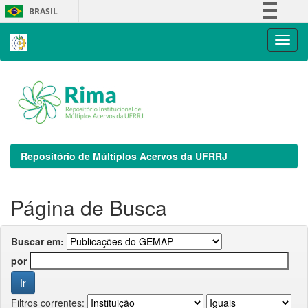
Skip
BRASIL
navigation
Simplifique!
Comunica BR
Participe
Acesso à informação
Legislação
Canais
Repositório de Múltiplos Acervos da UFRRJ
Página de Busca
Buscar em:
por
Filtros correntes: