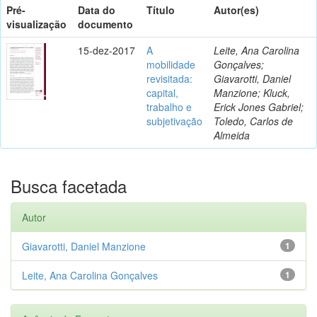
Pré-
Data do
Título
Autor(es)
visualização
documento
15-dez-2017
A
Leite, Ana Carolina
mobilidade
Gonçalves;
revisitada:
Giavarotti, Daniel
capital,
Manzione; Kluck,
trabalho e
Erick Jones Gabriel;
subjetivação
Toledo, Carlos de
Almeida
Busca facetada
Autor
Giavarotti, Daniel Manzione
1
Leite, Ana Carolina Gonçalves
1