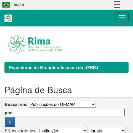
Skip
BRASIL
navigation
Simplifique!
Comunica BR
Participe
Acesso à informação
Legislação
Canais
Repositório de Múltiplos Acervos da UFRRJ
Página de Busca
Buscar em:
por
Filtros correntes: