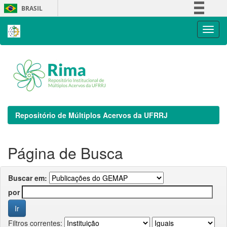
Skip
BRASIL
navigation
Simplifique!
Comunica BR
Participe
Acesso à informação
Legislação
Canais
Repositório de Múltiplos Acervos da UFRRJ
Página de Busca
Buscar em:
por
Filtros correntes: