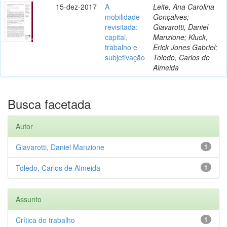
15-dez-2017
A
Leite, Ana Carolina
mobilidade
Gonçalves;
revisitada:
Giavarotti, Daniel
capital,
Manzione; Kluck,
trabalho e
Erick Jones Gabriel;
subjetivação
Toledo, Carlos de
Almeida
Busca facetada
Autor
Giavarotti, Daniel Manzione
1
Toledo, Carlos de Almeida
1
Assunto
Crítica do trabalho
1