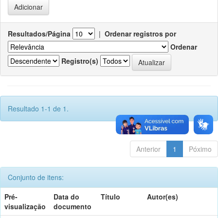
Resultados/Página
|
Ordenar registros por
Ordenar
Registro(s)
Resultado 1-1 de 1.
Anterior
1
Póximo
Conjunto de itens:
Pré-
Data do
Título
Autor(es)
visualização
documento