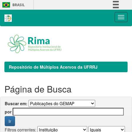
Skip
BRASIL
navigation
Simplifique!
Comunica BR
Participe
Acesso à informação
Legislação
Canais
Repositório de Múltiplos Acervos da UFRRJ
Página de Busca
Buscar em:
por
Filtros correntes: