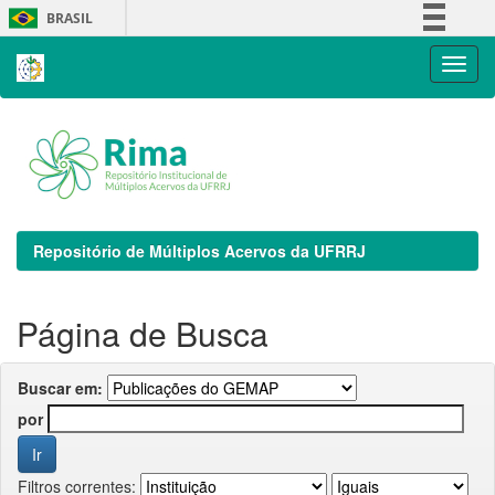
Skip
BRASIL
navigation
Simplifique!
Comunica BR
Participe
Acesso à informação
Legislação
Canais
Repositório de Múltiplos Acervos da UFRRJ
Página de Busca
Buscar em:
por
Filtros correntes: