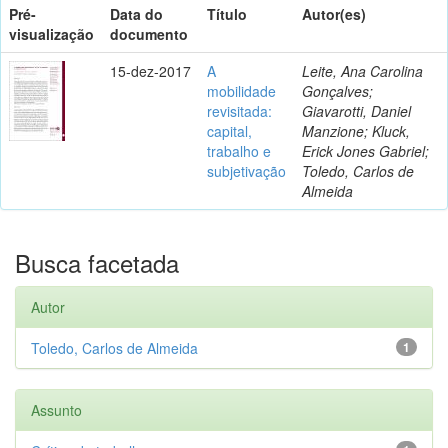
Pré-
Data do
Título
Autor(es)
visualização
documento
15-dez-2017
A
Leite, Ana Carolina
mobilidade
Gonçalves;
revisitada:
Giavarotti, Daniel
capital,
Manzione; Kluck,
trabalho e
Erick Jones Gabriel;
subjetivação
Toledo, Carlos de
Almeida
Busca facetada
Autor
Toledo, Carlos de Almeida
1
Assunto