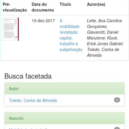
Pré-
Data do
Título
Autor(es)
visualização
documento
15-dez-2017
A
Leite, Ana Carolina
mobilidade
Gonçalves;
revisitada:
Giavarotti, Daniel
capital,
Manzione; Kluck,
trabalho e
Erick Jones Gabriel;
subjetivação
Toledo, Carlos de
Almeida
Busca facetada
Autor
Toledo, Carlos de Almeida
1
Assunto