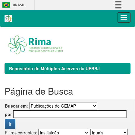
Skip
BRASIL
navigation
Simplifique!
Comunica BR
Participe
Acesso à informação
Legislação
Canais
Repositório de Múltiplos Acervos da UFRRJ
Página de Busca
Buscar em:
por
Filtros correntes: