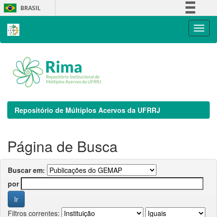
Skip
BRASIL
navigation
Simplifique!
Comunica BR
Participe
Acesso à informação
Legislação
Canais
Repositório de Múltiplos Acervos da UFRRJ
Página de Busca
Buscar em:
por
Filtros correntes: