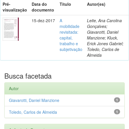
Pré-
Data do
Título
Autor(es)
visualização
documento
15-dez-2017
A
Leite, Ana Carolina
mobilidade
Gonçalves;
revisitada:
Giavarotti, Daniel
capital,
Manzione; Kluck,
trabalho e
Erick Jones Gabriel;
subjetivação
Toledo, Carlos de
Almeida
Busca facetada
Autor
Giavarotti, Daniel Manzione
1
Toledo, Carlos de Almeida
1