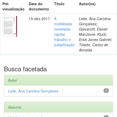
Pré-
Data do
Título
Autor(es)
visualização
documento
15-dez-2017
A
Leite, Ana Carolina
mobilidade
Gonçalves;
revisitada:
Giavarotti, Daniel
capital,
Manzione; Kluck,
trabalho e
Erick Jones Gabriel;
subjetivação
Toledo, Carlos de
Almeida
Busca facetada
Autor
Leite, Ana Carolina Gonçalves
1
Assunto