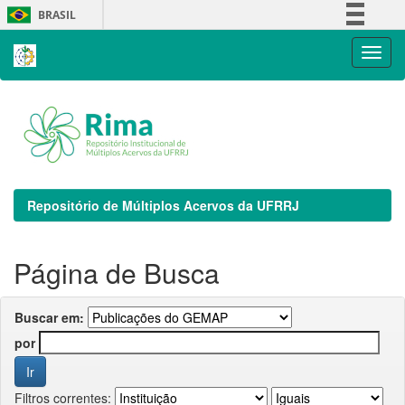
Skip
BRASIL
navigation
Simplifique!
Comunica BR
Participe
Acesso à informação
Legislação
Canais
Repositório de Múltiplos Acervos da UFRRJ
Página de Busca
Buscar em:
por
Filtros correntes: