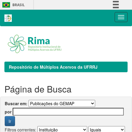
Skip
BRASIL
navigation
Simplifique!
Comunica BR
Participe
Acesso à informação
Legislação
Canais
Repositório de Múltiplos Acervos da UFRRJ
Página de Busca
Buscar em:
por
Filtros correntes: