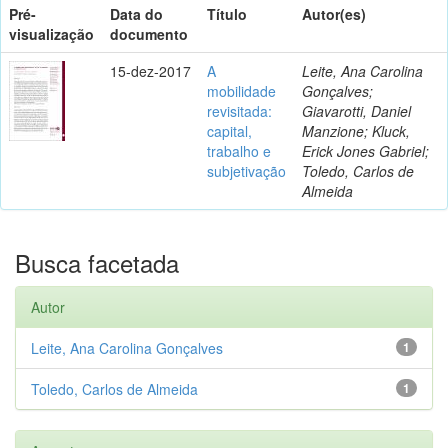
Pré-
Data do
Título
Autor(es)
visualização
documento
15-dez-2017
A
Leite, Ana Carolina
mobilidade
Gonçalves;
revisitada:
Giavarotti, Daniel
capital,
Manzione; Kluck,
trabalho e
Erick Jones Gabriel;
subjetivação
Toledo, Carlos de
Almeida
Busca facetada
Autor
Leite, Ana Carolina Gonçalves
1
Toledo, Carlos de Almeida
1