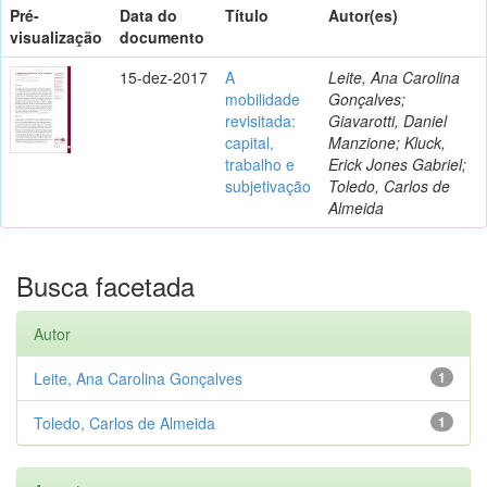
Pré-
Data do
Título
Autor(es)
visualização
documento
15-dez-2017
A
Leite, Ana Carolina
mobilidade
Gonçalves;
revisitada:
Giavarotti, Daniel
capital,
Manzione; Kluck,
trabalho e
Erick Jones Gabriel;
subjetivação
Toledo, Carlos de
Almeida
Busca facetada
Autor
Leite, Ana Carolina Gonçalves
1
Toledo, Carlos de Almeida
1