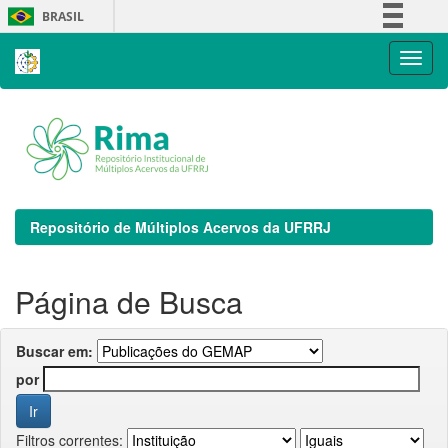
Skip
BRASIL
navigation
Simplifique!
Comunica BR
Participe
Acesso à informação
Legislação
Canais
Repositório de Múltiplos Acervos da UFRRJ
Página de Busca
Buscar em:
por
Filtros correntes: