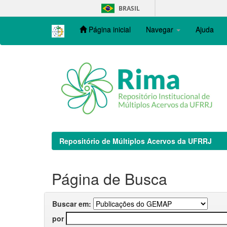
Skip
BRASIL
navigation
Página inicial
Navegar
Ajuda
Repositório de Múltiplos Acervos da UFRRJ
Página de Busca
Buscar em:
por