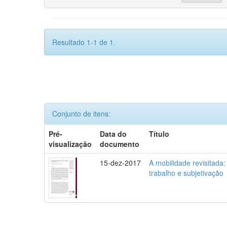
Resultado 1-1 de 1.
Conjunto de itens:
Pré-
Data do
Título
visualização
documento
15-dez-2017
A mobilidade revisitada: 
trabalho e subjetivação