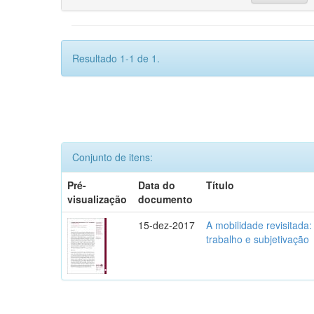
Resultado 1-1 de 1.
Conjunto de itens:
Pré-
Data do
Título
visualização
documento
15-dez-2017
A mobilidade revisitada: 
trabalho e subjetivação