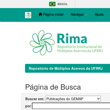
Skip
BRASIL
navigation
Página inicial
Navegar
Ajuda
Repositório de Múltiplos Acervos da UFRRJ
Página de Busca
Buscar em:
por