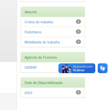
Assunto
Crítica do trabalho
1
Fetichismo
1
Mobilidade do trabalho
1
Agência de Fomento
GEMAP
1
Data de Disponibilização
2023
1