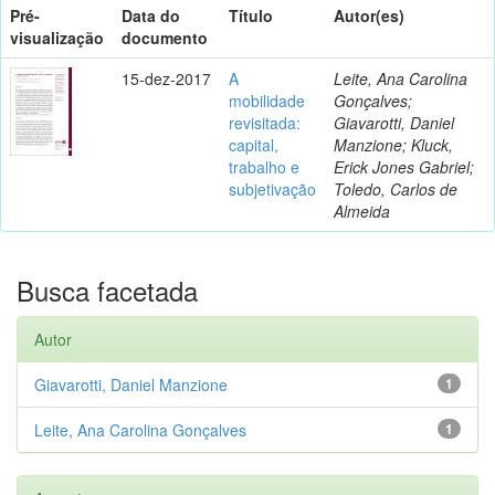
Pré-
Data do
Título
Autor(es)
visualização
documento
15-dez-2017
A
Leite, Ana Carolina
mobilidade
Gonçalves;
revisitada:
Giavarotti, Daniel
capital,
Manzione; Kluck,
trabalho e
Erick Jones Gabriel;
subjetivação
Toledo, Carlos de
Almeida
Busca facetada
Autor
Giavarotti, Daniel Manzione
1
Leite, Ana Carolina Gonçalves
1