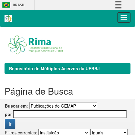
Skip
BRASIL
navigation
Simplifique!
Comunica BR
Participe
Acesso à informação
Legislação
Canais
Repositório de Múltiplos Acervos da UFRRJ
Página de Busca
Buscar em:
por
Filtros correntes: