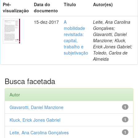
Pré-
Data do
Título
Autor(es)
visualização
documento
15-dez-2017
A
Leite, Ana Carolina
mobilidade
Gonçalves;
revisitada:
Giavarotti, Daniel
capital,
Manzione; Kluck,
trabalho e
Erick Jones Gabriel;
subjetivação
Toledo, Carlos de
Almeida
Busca facetada
Autor
Giavarotti, Daniel Manzione
1
Kluck, Erick Jones Gabriel
1
Leite, Ana Carolina Gonçalves
1