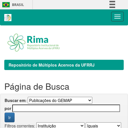
Skip
BRASIL
navigation
Simplifique!
Comunica BR
Participe
Acesso à informação
Legislação
Canais
Repositório de Múltiplos Acervos da UFRRJ
Página de Busca
Buscar em:
por
Filtros correntes: