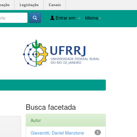
mação
Legislação
Canais
Entrar em:
Idioma
Busca facetada
Autor
Giavarotti, Daniel Manzione
1