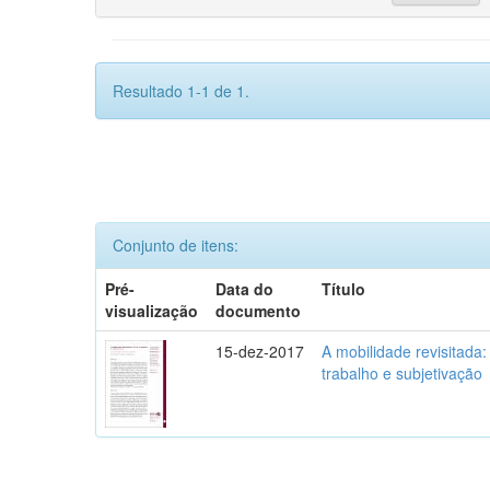
Resultado 1-1 de 1.
Conjunto de itens:
Pré-
Data do
Título
visualização
documento
15-dez-2017
A mobilidade revisitada: 
trabalho e subjetivação