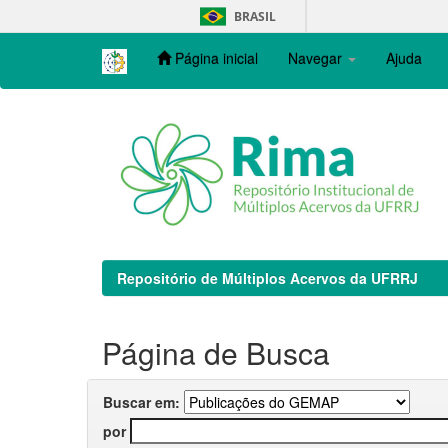
Skip
BRASIL
navigation
Página inicial
Navegar
Ajuda
Repositório de Múltiplos Acervos da UFRRJ
Página de Busca
Buscar em:
por