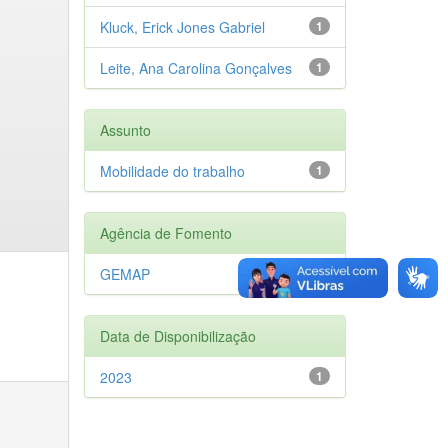
Kluck, Erick Jones Gabriel
1
Leite, Ana Carolina Gonçalves
1
Assunto
Mobilidade do trabalho
1
Agência de Fomento
GEMAP
1
Data de Disponibilização
2023
1