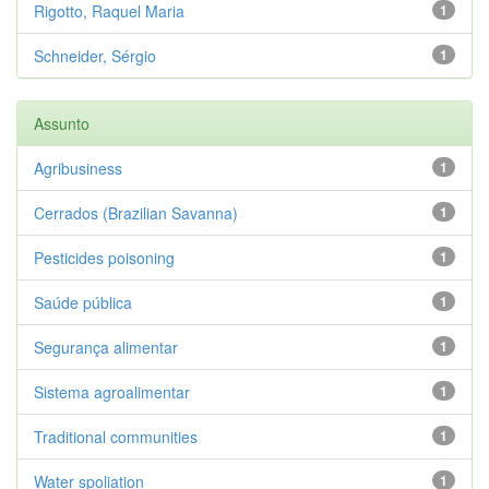
Rigotto, Raquel Maria
1
Schneider, Sérgio
1
Assunto
Agribusiness
1
Cerrados (Brazilian Savanna)
1
Pesticides poisoning
1
Saúde pública
1
Segurança alimentar
1
Sistema agroalimentar
1
Traditional communities
1
Water spoliation
1