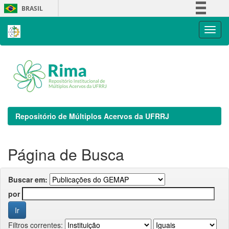
Skip
BRASIL
navigation
Simplifique!
Comunica BR
Participe
Acesso à informação
Legislação
Canais
Repositório de Múltiplos Acervos da UFRRJ
Página de Busca
Buscar em:
por
Filtros correntes: