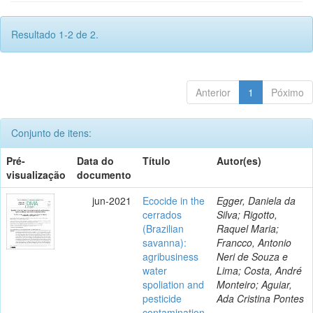
Resultado 1-2 de 2.
Anterior
1
Póximo
Conjunto de itens:
Pré-
Data do
Título
Autor(es)
visualização
documento
jun-2021
Ecocide in the
Egger, Daniela da
cerrados
Silva; Rigotto,
(Brazilian
Raquel Maria;
savanna):
Francco, Antonio
agribusiness
Neri de Souza e
water
Lima; Costa, André
spoliation and
Monteiro; Aguiar,
pesticide
Ada Cristina Pontes
contamination