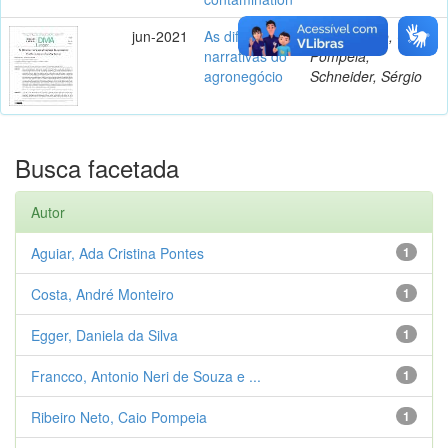
jun-2021
As diferentes
Ribeiro Neto, Caio
narrativas do
Pompeia;
agronegócio
Schneider, Sérgio
Busca facetada
Autor
Aguiar, Ada Cristina Pontes
1
Costa, André Monteiro
1
Egger, Daniela da Silva
1
Francco, Antonio Neri de Souza e ...
1
Ribeiro Neto, Caio Pompeia
1