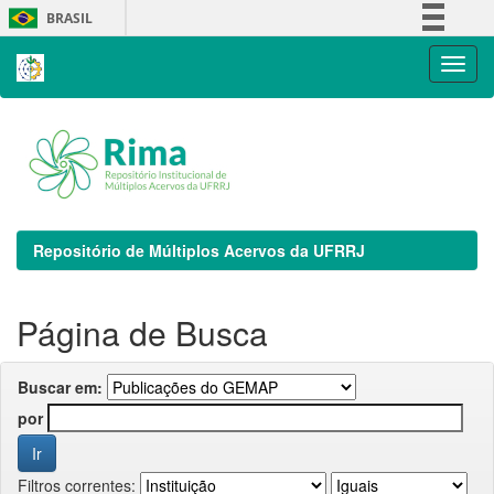
Skip
BRASIL
navigation
Simplifique!
Comunica BR
Participe
Acesso à informação
Legislação
Canais
Repositório de Múltiplos Acervos da UFRRJ
Página de Busca
Buscar em:
por
Filtros correntes: