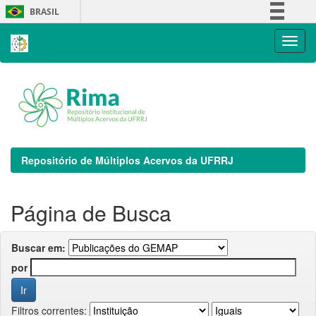
Skip
BRASIL
navigation
Simplifique!
Comunica BR
Participe
Acesso à informação
Legislação
Canais
Repositório de Múltiplos Acervos da UFRRJ
Página de Busca
Buscar em:
por
Filtros correntes: