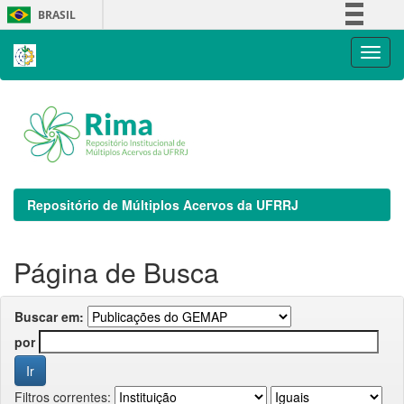
Skip
BRASIL
navigation
Simplifique!
Comunica BR
Participe
Acesso à informação
Legislação
Canais
Repositório de Múltiplos Acervos da UFRRJ
Página de Busca
Buscar em:
por
Filtros correntes: