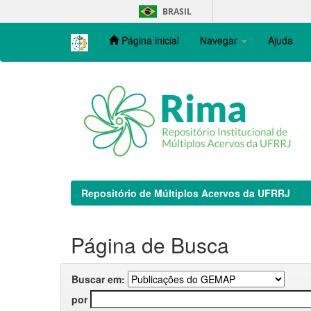
Skip
BRASIL
navigation
Página inicial
Navegar
Ajuda
Repositório de Múltiplos Acervos da UFRRJ
Página de Busca
Buscar em:
por