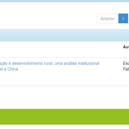
Anterior
1
Au
ação e desenvolvimento rural: uma análise institucional
Esc
il e China
Fa