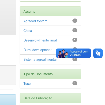
Assunto
Agrifood system
1
China
1
Desenvolvimento rural
1
Rural development
1
Sistema agroalimentar
1
Tipo de Documento
Tese
1
Data de Publicação