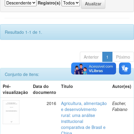
Registro(s)
Resultado 1-1 de 1.
Anterior
1
Póximo
Conjunto de itens:
Pré-
Data do
Título
Autor(es)
visualização
documento
2016
Agricultura, alimentação
Escher,
e desenvolvimento
Fabiano
rural: uma análise
institucional
comparativa de Brasil e
China