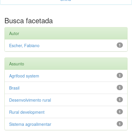
Busca facetada
Autor
Escher, Fabiano
1
Assunto
Agrifood system
1
Brasil
1
Desenvolvimento rural
1
Rural development
1
Sistema agroalimentar
1