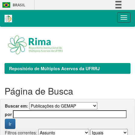
Skip
BRASIL
navigation
Simplifique!
Comunica BR
Participe
Acesso à informação
Legislação
Canais
Repositório de Múltiplos Acervos da UFRRJ
Página de Busca
Buscar em:
por
Filtros correntes: