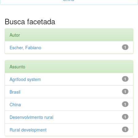
Busca facetada
Autor
Escher, Fabiano
1
Assunto
Agrifood system
1
Brasil
1
China
1
Desenvolvimento rural
1
Rural development
1