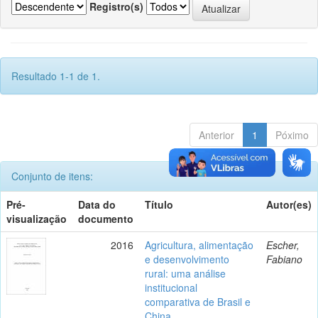
Registro(s)
Resultado 1-1 de 1.
Anterior
1
Póximo
Conjunto de itens:
Pré-
Data do
Título
Autor(es)
visualização
documento
2016
Agricultura, alimentação
Escher,
e desenvolvimento
Fabiano
rural: uma análise
institucional
comparativa de Brasil e
China