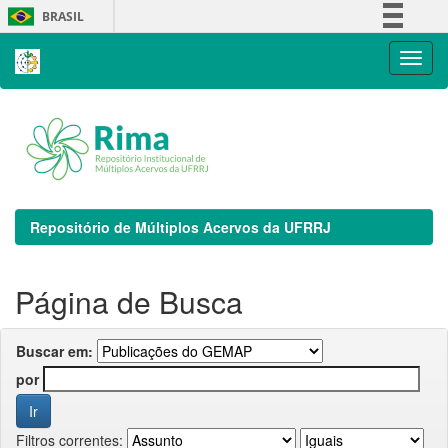
Skip
BRASIL
navigation
Simplifique!
Comunica BR
Participe
Acesso à informação
Legislação
Canais
Repositório de Múltiplos Acervos da UFRRJ
Página de Busca
Buscar em:
por
Filtros correntes: