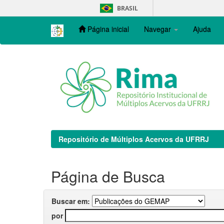
Skip
BRASIL
navigation
Página inicial
Navegar
Ajuda
Repositório de Múltiplos Acervos da UFRRJ
Página de Busca
Buscar em:
por