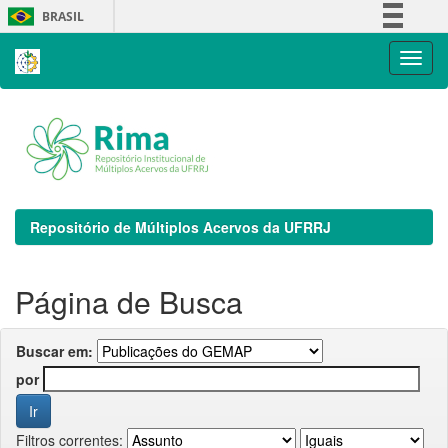
Skip
BRASIL
navigation
Simplifique!
Comunica BR
Participe
Acesso à informação
Legislação
Canais
Repositório de Múltiplos Acervos da UFRRJ
Página de Busca
Buscar em:
por
Filtros correntes: