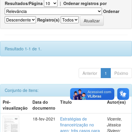
Resultados/Página
|
Ordenar registros por
Ordenar
Registro(s)
Resultado 1-1 de 1.
Anterior
1
Póximo
Conjunto de itens:
Pré-
Data do
Título
Autor(es)
visualização
documento
18-fev-2021
Estratégias de
Vicente,
financeirização no
Jéssica
agro: três casos para
Siviero;