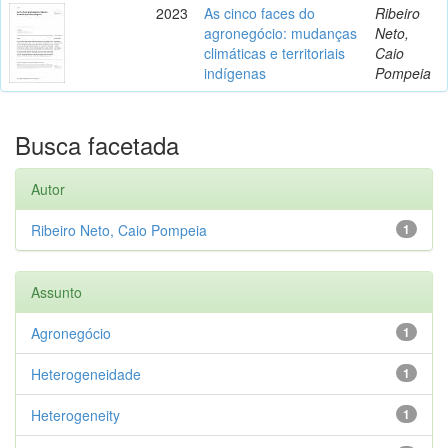
2023
As cinco faces do
Ribeiro
agronegócio: mudanças
Neto,
climáticas e territoriais
Caio
indígenas
Pompeia
Busca facetada
Autor
Ribeiro Neto, Caio Pompeia
1
Assunto
Agronegócio
1
Heterogeneidade
1
Heterogeneity
1