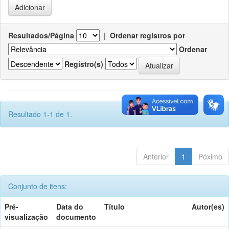
Resultados/Página
|
Ordenar registros por
Ordenar
Registro(s)
Resultado 1-1 de 1.
Anterior
1
Póximo
Conjunto de itens:
Pré-
Data do
Título
Autor(es)
visualização
documento