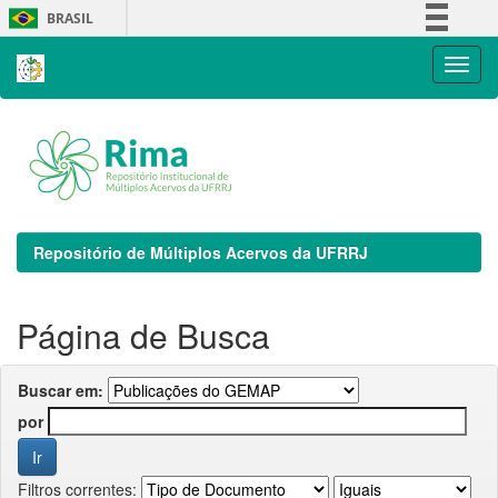
Skip
BRASIL
navigation
Simplifique!
Comunica BR
Participe
Acesso à informação
Legislação
Canais
Repositório de Múltiplos Acervos da UFRRJ
Página de Busca
Buscar em:
por
Filtros correntes: