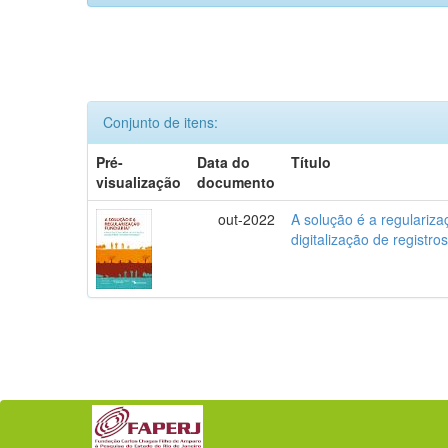
Conjunto de itens:
Pré-
Data do
Título
visualização
documento
out-2022
A solução é a regularizaç
digitalização de registro