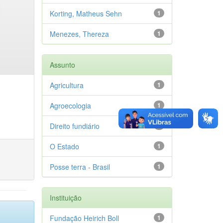
Korting, Matheus Sehn
1
Menezes, Thereza
1
Assunto
Agricultura
1
Agroecologia
1
Direito fundiário
1
O Estado
1
Posse terra - Brasil
1
Instituição
Fundação Heirich Boll
1