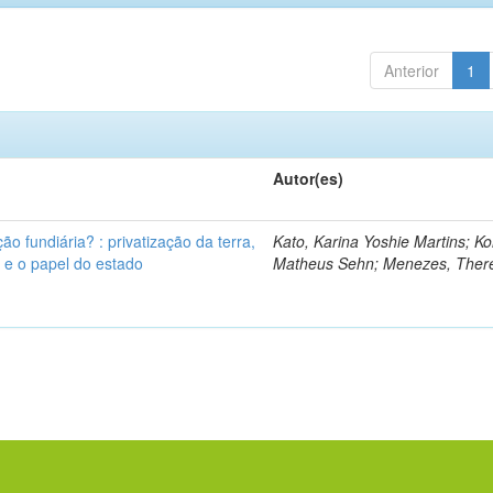
Anterior
1
Autor(es)
ão fundiária? : privatização da terra,
Kato, Karina Yoshie Martins; Ko
s e o papel do estado
Matheus Sehn; Menezes, Ther