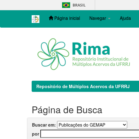
Skip
BRASIL
navigation
Página inicial
Navegar
Ajuda
Repositório de Múltiplos Acervos da UFRRJ
Página de Busca
Buscar em:
por