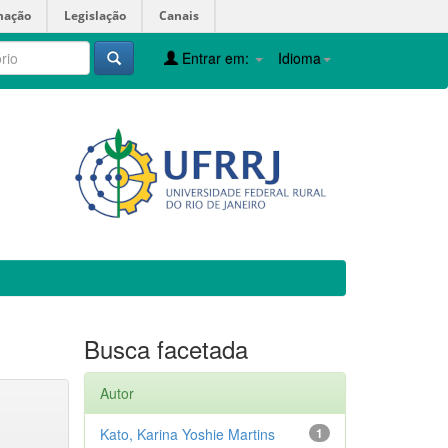
mação
Legislação
Canais
Entrar em:
Idioma
Busca facetada
Autor
Kato, Karina Yoshie Martins
1