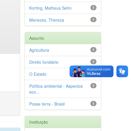
Korting, Matheus Sehn
1
Menezes, Thereza
1
Assunto
Agricultura
1
Direito fundiário
1
O Estado
1
Política ambiental - Aspectos
1
eco...
Posse terra - Brasil
1
Instituição