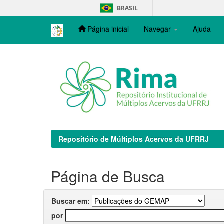
Skip
BRASIL
navigation
Página inicial
Navegar
Ajuda
Repositório de Múltiplos Acervos da UFRRJ
Página de Busca
Buscar em:
por