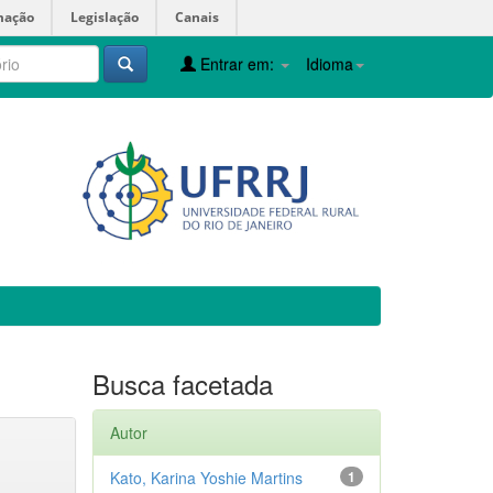
mação
Legislação
Canais
Entrar em:
Idioma
Busca facetada
Autor
Kato, Karina Yoshie Martins
1