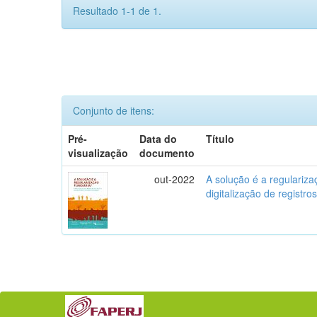
Resultado 1-1 de 1.
Conjunto de itens:
Pré-
Data do
Título
visualização
documento
out-2022
A solução é a regularizaç
digitalização de registro