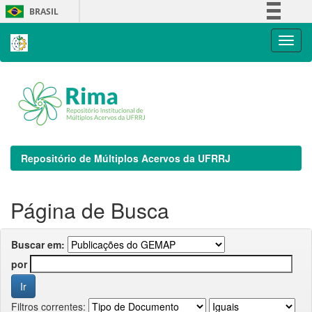
Skip
BRASIL
navigation
Simplifique!
Comunica BR
Participe
Acesso à informação
Legislação
Canais
Repositório de Múltiplos Acervos da UFRRJ
Página de Busca
Buscar em:
por
Filtros correntes: