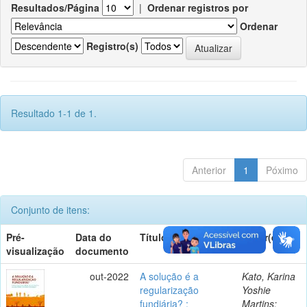
Resultados/Página
|
Ordenar registros por
Ordenar
Registro(s)
Resultado 1-1 de 1.
Anterior
1
Póximo
Conjunto de itens:
Pré-
Data do
Título
Autor(es)
visualização
documento
out-2022
A solução é a
Kato, Karina
regularização
Yoshie
fundiária? :
Martins;