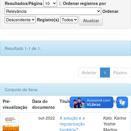
Resultados/Página
|
Ordenar registros por
Ordenar
Registro(s)
Resultado 1-1 de 1.
Anterior
1
Póximo
Conjunto de itens:
Pré-
Data do
Título
Autor(es)
visualização
documento
out-2022
A solução é a
Kato, Karina
regularização
Yoshie
fundiária? :
Martins;