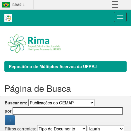
Skip
BRASIL
navigation
Simplifique!
Comunica BR
Participe
Acesso à informação
Legislação
Canais
Repositório de Múltiplos Acervos da UFRRJ
Página de Busca
Buscar em:
por
Filtros correntes: