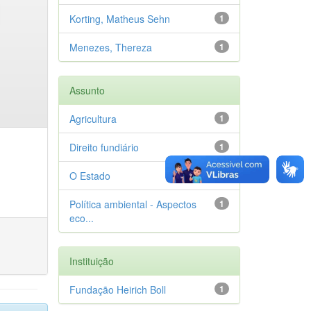
Korting, Matheus Sehn
1
Menezes, Thereza
1
Assunto
Agricultura
1
Direito fundiário
1
O Estado
1
Política ambiental - Aspectos
1
eco...
Instituição
Fundação Heirich Boll
1