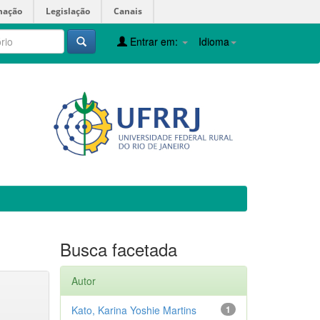
mação
Legislação
Canais
Entrar em:
Idioma
Busca facetada
Autor
Kato, Karina Yoshie Martins
1