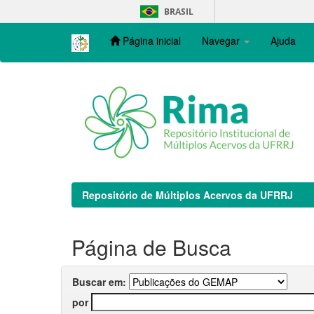
Skip
BRASIL
navigation
Página inicial
Navegar
Ajuda
Repositório de Múltiplos Acervos da UFRRJ
Página de Busca
Buscar em:
por