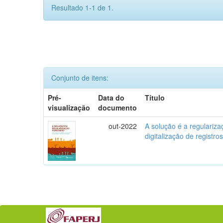
Resultado 1-1 de 1.
Conjunto de itens:
Pré-
Data do
Título
visualização
documento
out-2022
A solução é a regularizaç
digitalização de registro