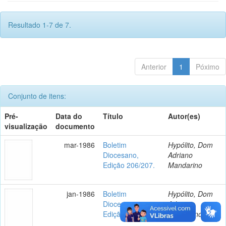
Resultado 1-7 de 7.
Anterior
1
Póximo
Conjunto de itens:
Pré-
Data do
Título
Autor(es)
visualização
documento
mar-1986
Boletim
Hypólito, Dom
Diocesano,
Adriano
Edição 206/207.
Mandarino
jan-1986
Boletim
Hypólito, Dom
Diocesano,
Adriano
Edição 204/205.
Mandarino