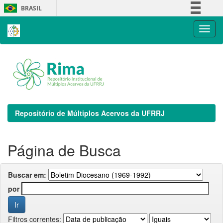
Skip
BRASIL
navigation
Simplifique!
Comunica BR
Participe
Acesso à informação
Legislação
Canais
Repositório de Múltiplos Acervos da UFRRJ
Página de Busca
Buscar em:
por
Filtros correntes: