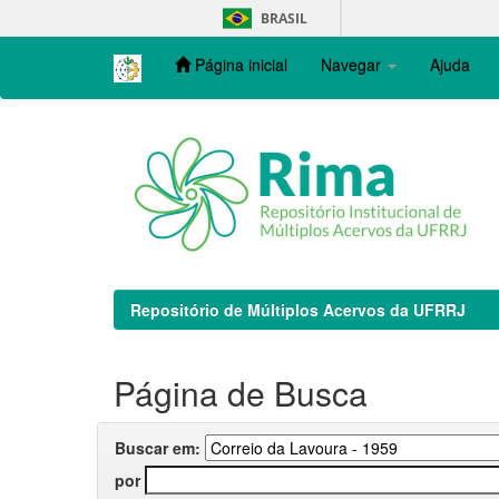
Skip
BRASIL
navigation
Página inicial
Navegar
Ajuda
Repositório de Múltiplos Acervos da UFRRJ
Página de Busca
Buscar em:
por