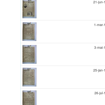
21-jun-
1-mar-
3-mai-
25-jan-
26-jul