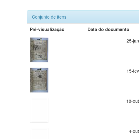
Conjunto de itens:
Pré-visualização
Data do documento
25-ja
15-fe
18-ou
4-ou