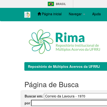
Skip
BRASIL
navigation
Página inicial
Navegar
Ajuda
Repositório de Múltiplos Acervos da UFRRJ
Página de Busca
Buscar em:
por