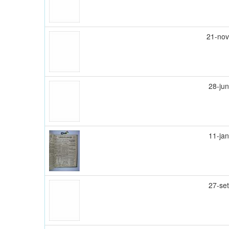
21-no
28-ju
11-ja
27-se