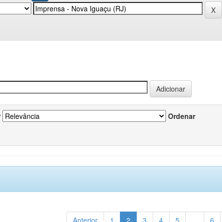
r
Ordenar
Anterior
1
2
3
4
5
...
6