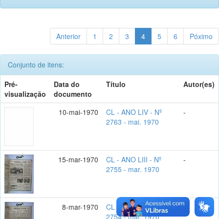
Anterior
1
2
3
4
5
6
Póximo
Conjunto de itens:
Pré-
Data do
Título
Autor(es)
visualização
documento
10-mai-1970
CL - ANO LIV - Nº
-
2763 - mai. 1970
15-mar-1970
CL - ANO LIII - Nº
-
2755 - mar. 1970
8-mar-1970
CL - ANO LIII - Nº
-
2754 - mar. 1970