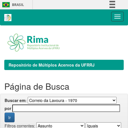
Skip
BRASIL
navigation
Simplifique!
Comunica BR
Participe
Acesso à informação
Legislação
Canais
Repositório de Múltiplos Acervos da UFRRJ
Página de Busca
Buscar em:
por
Filtros correntes: