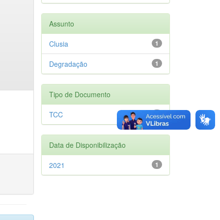
Assunto
Clusia
1
Degradação
1
Tipo de Documento
TCC
1
Data de Disponibilização
2021
1