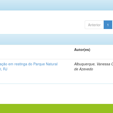
Anterior
1
Autor(es)
ração em restinga do Parque Natural
Albuquerque, Vanessa O
i, RJ
de Azevedo