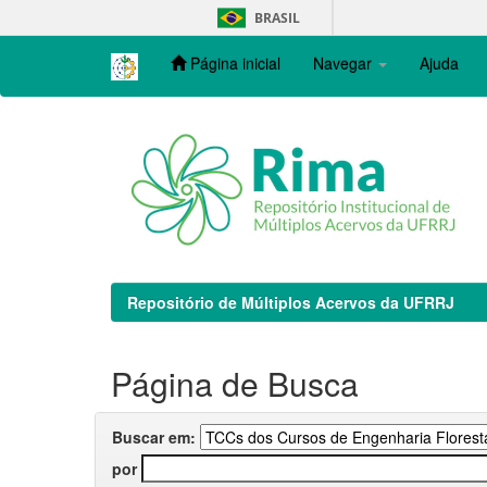
Skip
BRASIL
navigation
Página inicial
Navegar
Ajuda
Repositório de Múltiplos Acervos da UFRRJ
Página de Busca
Buscar em:
por