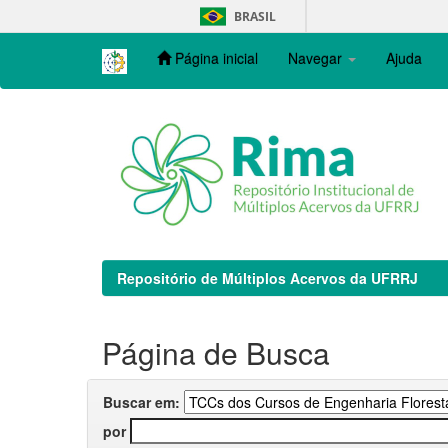
Skip
BRASIL
navigation
Página inicial
Navegar
Ajuda
Repositório de Múltiplos Acervos da UFRRJ
Página de Busca
Buscar em:
por