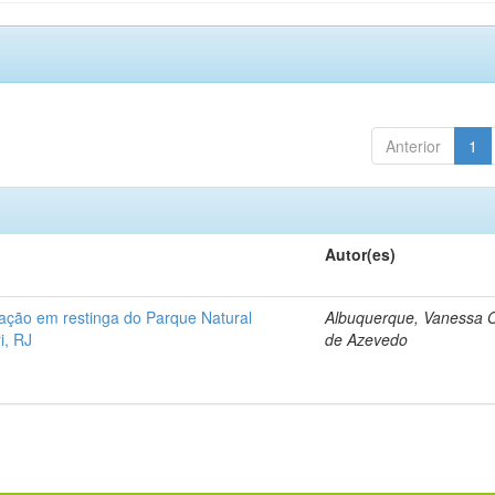
Anterior
1
Autor(es)
ração em restinga do Parque Natural
Albuquerque, Vanessa O
i, RJ
de Azevedo