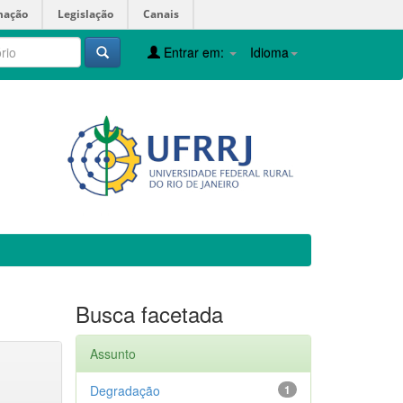
mação
Legislação
Canais
Entrar em:
Idioma
Busca facetada
Assunto
Degradação
1