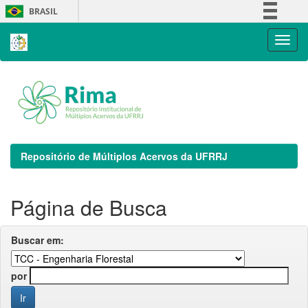
Skip
BRASIL
navigation
Simplifique!
Comunica BR
Participe
Acesso à informação
Legislação
Canais
Repositório de Múltiplos Acervos da UFRRJ
Página de Busca
Buscar em:
por