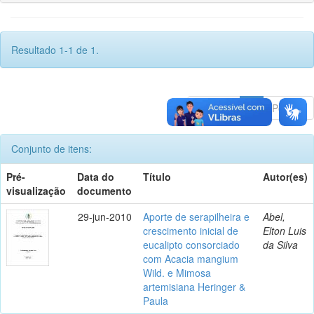
Resultado 1-1 de 1.
Anterior
1
Póximo
Conjunto de itens:
Pré-
Data do
Título
Autor(es)
visualização
documento
29-jun-2010
Aporte de serapilheira e
Abel,
crescimento inicial de
Elton Luis
eucalipto consorciado
da Silva
com Acacia mangium
Wild. e Mimosa
artemisiana Heringer &
Paula