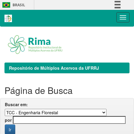
Skip
BRASIL
navigation
Simplifique!
Comunica BR
Participe
Acesso à informação
Legislação
Canais
Repositório de Múltiplos Acervos da UFRRJ
Página de Busca
Buscar em:
por