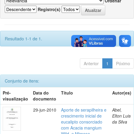
Ordenar
Registro(s)
Resultado 1-1 de 1.
Anterior
1
Póximo
Conjunto de itens:
Pré-
Data do
Título
Autor(es)
visualização
documento
29-jun-2010
Aporte de serapilheira e
Abel,
crescimento inicial de
Elton Luis
eucalipto consorciado
da Silva
com Acacia mangium
Wild. e Mimosa