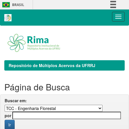
Skip
BRASIL
navigation
Simplifique!
Comunica BR
Participe
Acesso à informação
Legislação
Canais
Repositório de Múltiplos Acervos da UFRRJ
Página de Busca
Buscar em:
por