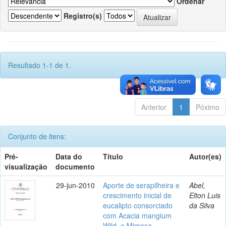
Ordenar
Registro(s)
Resultado 1-1 de 1.
Anterior
1
Póximo
Conjunto de itens:
Pré-
Data do
Título
Autor(es)
visualização
documento
29-jun-2010
Aporte de serapilheira e
Abel,
crescimento inicial de
Elton Luis
eucalipto consorciado
da Silva
com Acacia mangium
Wild. e Mimosa