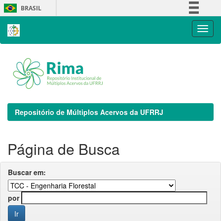
Skip
BRASIL
navigation
Simplifique!
Comunica BR
Participe
Acesso à informação
Legislação
Canais
Repositório de Múltiplos Acervos da UFRRJ
Página de Busca
Buscar em:
por