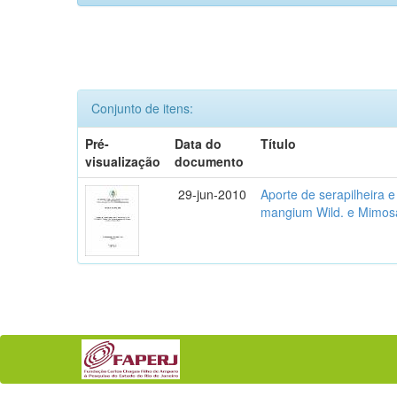
Conjunto de itens:
Pré-
Data do
Título
visualização
documento
29-jun-2010
Aporte de serapilheira e
mangium Wild. e Mimosa