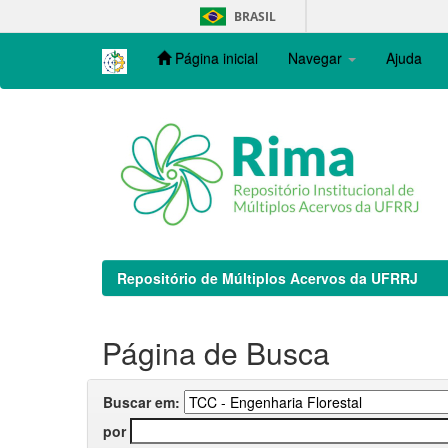
Skip
BRASIL
navigation
Página inicial
Navegar
Ajuda
Repositório de Múltiplos Acervos da UFRRJ
Página de Busca
Buscar em:
por