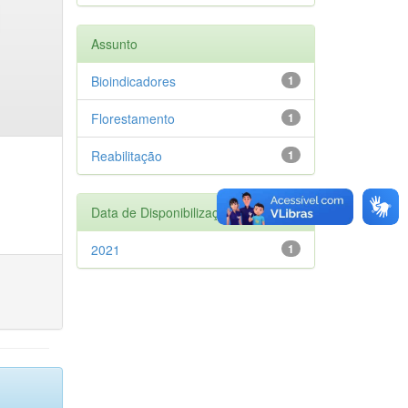
Assunto
Bioindicadores
1
Florestamento
1
Reabilitação
1
Data de Disponibilização
2021
1