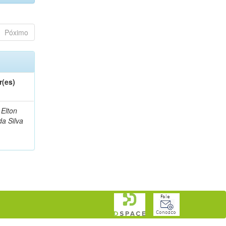
Póximo
r(es)
 Elton
da Silva