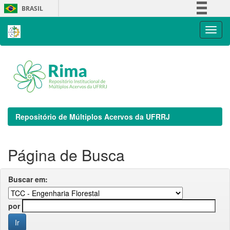
Skip
BRASIL
navigation
Simplifique!
Comunica BR
Participe
Acesso à informação
Legislação
Canais
Repositório de Múltiplos Acervos da UFRRJ
Página de Busca
Buscar em:
por