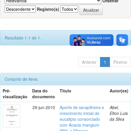
Ordenar
Registro(s)
Resultado 1-1 de 1.
Anterior
1
Póximo
Conjunto de itens:
Pré-
Data do
Título
Autor(es)
visualização
documento
29-jun-2010
Aporte de serapilheira e
Abel,
crescimento inicial de
Elton Luis
eucalipto consorciado
da Silva
com Acacia mangium
Wild. e Mimosa