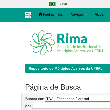
Skip
BRASIL
navigation
Página inicial
Navegar
Ajuda
Repositório de Múltiplos Acervos da UFRRJ
Página de Busca
Buscar em:
por