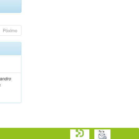
Póximo
eandro
a