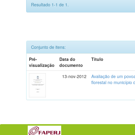
Resultado 1-1 de 1.
Conjunto de itens:
Pré-
Data do
Título
visualização
documento
13-nov-2012
Avaliação de um povoa
florestal no município