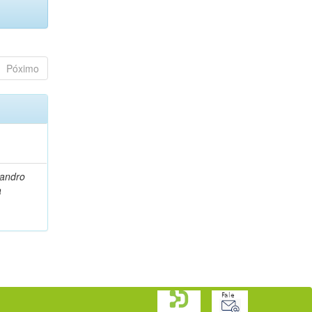
Póximo
eandro
a