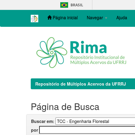
Skip
BRASIL
navigation
Página inicial
Navegar
Ajuda
Repositório de Múltiplos Acervos da UFRRJ
Página de Busca
Buscar em:
por