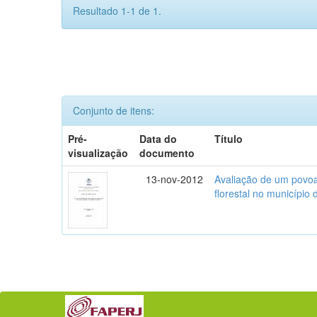
Resultado 1-1 de 1.
Conjunto de itens:
Pré-
Data do
Título
visualização
documento
13-nov-2012
Avaliação de um povoa
florestal no município