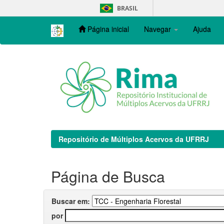
Skip
BRASIL
navigation
Página inicial
Navegar
Ajuda
Repositório de Múltiplos Acervos da UFRRJ
Página de Busca
Buscar em:
por