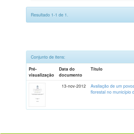
Resultado 1-1 de 1.
Conjunto de itens:
Pré-
Data do
Título
visualização
documento
13-nov-2012
Avaliação de um povoa
florestal no município