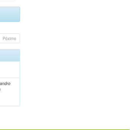
Póximo
eandro
a