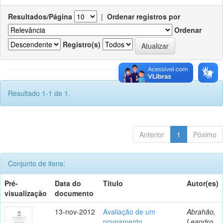
Resultados/Página
|
Ordenar registros por
Ordenar
Registro(s)
Resultado 1-1 de 1.
Anterior
1
Póximo
Conjunto de itens:
Pré-
Data do
Título
Autor(es)
visualização
documento
13-nov-2012
Avaliação de um
Abrahão,
povoamento
Leandro