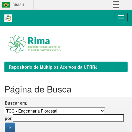
Skip
BRASIL
navigation
Simplifique!
Comunica BR
Participe
Acesso à informação
Legislação
Canais
Repositório de Múltiplos Acervos da UFRRJ
Página de Busca
Buscar em:
por