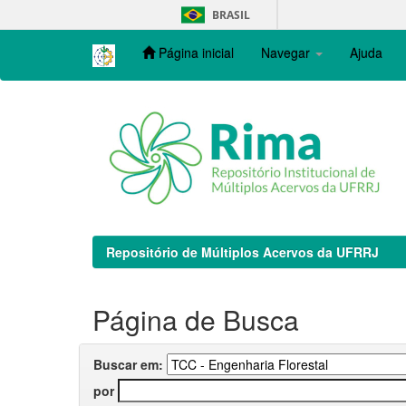
Skip
BRASIL
navigation
Página inicial
Navegar
Ajuda
Repositório de Múltiplos Acervos da UFRRJ
Página de Busca
Buscar em:
por