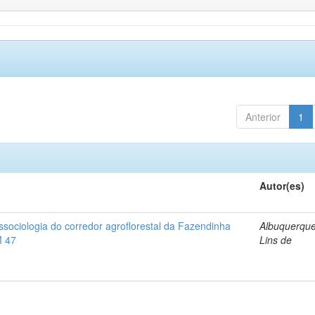
Anterior
1
Autor(es)
tossociologia do corredor agroflorestal da Fazendinha
Albuquerque
M 47
Lins de