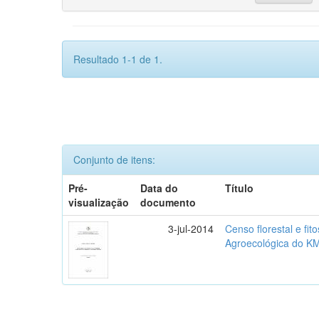
Resultado 1-1 de 1.
Conjunto de itens:
Pré-
Data do
Título
visualização
documento
3-jul-2014
Censo florestal e fi
Agroecológica do K