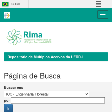
Skip
BRASIL
navigation
Simplifique!
Comunica BR
Participe
Acesso à informação
Legislação
Canais
Repositório de Múltiplos Acervos da UFRRJ
Página de Busca
Buscar em:
por