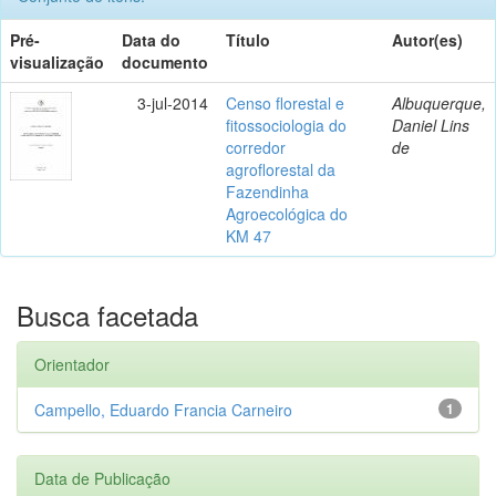
Pré-
Data do
Título
Autor(es)
visualização
documento
3-jul-2014
Censo florestal e
Albuquerque,
fitossociologia do
Daniel Lins
corredor
de
agroflorestal da
Fazendinha
Agroecológica do
KM 47
Busca facetada
Orientador
Campello, Eduardo Francia Carneiro
1
Data de Publicação