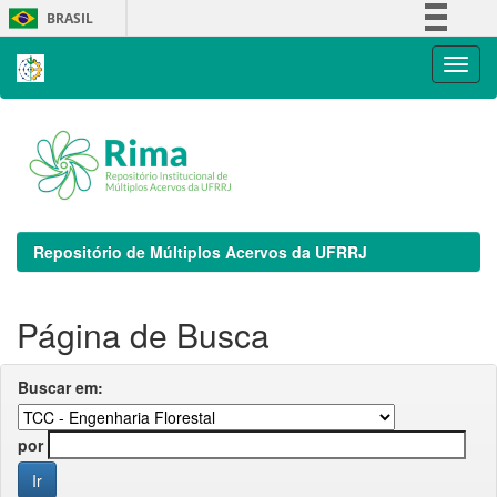
Skip
BRASIL
navigation
Simplifique!
Comunica BR
Participe
Acesso à informação
Legislação
Canais
Repositório de Múltiplos Acervos da UFRRJ
Página de Busca
Buscar em:
por