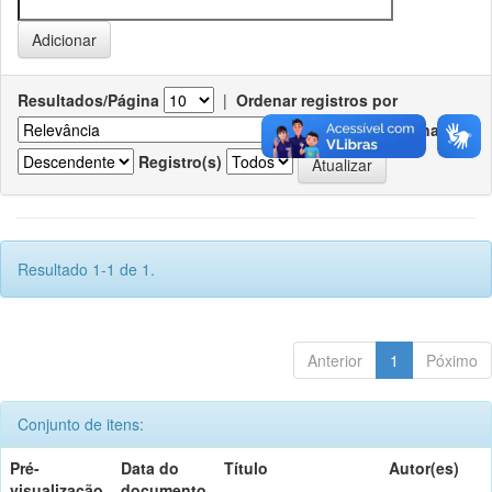
Resultados/Página
|
Ordenar registros por
Ordenar
Registro(s)
Resultado 1-1 de 1.
Anterior
1
Póximo
Conjunto de itens:
Pré-
Data do
Título
Autor(es)
visualização
documento